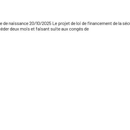
de naissance 20/10/2025 Le projet de loi de financement de la séc
éder deux mois et faisant suite aux congés de
ts 20/10/2025 Les élus du CSE doivent depuis 2025 être informés et 
report et l’allégement de ces obligations
 contre la lettre de cadrage de François Bayrou 20/10/2025 Malgré le