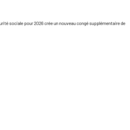
urité sociale pour 2026 crée un nouveau congé supplémentaire de
consultés sur le rapport de durabilité de certaines grandes
 discours initial de Sébastien Lecornu aux syndicats, selon lequel