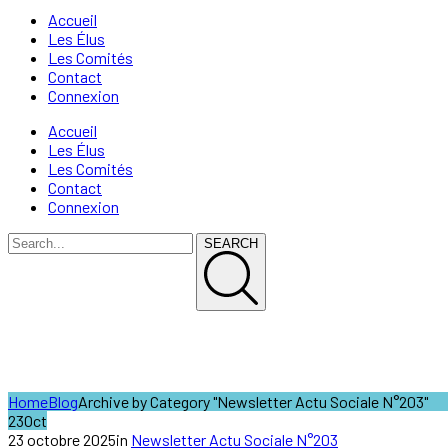
Accueil
Les Élus
Les Comités
Contact
Connexion
Accueil
Les Élus
Les Comités
Contact
Connexion
SEARCH
Newsletter Actu Sociale N°203
Home
Blog
Archive by Category "Newsletter Actu Sociale N°203"
23
Oct
23 octobre 2025
in
Newsletter Actu Sociale N°203