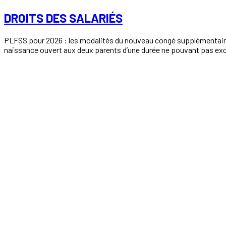
DROITS DES SALARIÉS
PLFSS pour 2026 : les modalités du nouveau congé supplémentaire 
naissance ouvert aux deux parents d’une durée ne pouvant pas exc
Read More
23
Oct
23 octobre 2025
in
Newsletter Actu Sociale N°203
CSE
Directive CSRD et élus de CSE : la norme sociale dans tous ses éta
entreprises. En attendant les arbitrages des Etats membres sur le 
Read More
23
Oct
23 octobre 2025
in
Newsletter Actu Sociale N°203
PROTECTION SOCIALE
Assurance chômage : le Conseil d’État rejette les recours syndicaux