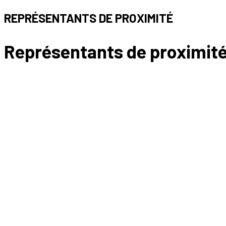
REPRÉSENTANTS DE PROXIMITÉ
Représentants de proximité 
désignation par le CSE
21/10/2025
L’accord mettant en place des représentants de proximité (RP) peut
seront faites à la majorité des membres présents.
Notre affaire se déroule au sein de l’enseigne Fnac. L’accord du 1
que les représentants de proximité (RP) sont désignés en fonc
élections du CSE, cette répartition se fait en fonction des 
professionnelles ;
que les RP sont désignés par le CSE “prioritairement parmi s
les candidats à l’élection du CSE issus du site. A défaut de 
que dans le cas où le nombre de candidats au mandat de repr
syndicales ayant participé aux élections du comité social et